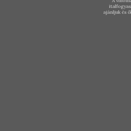
Cset
A vinoma
italfogya
Amfó
ajánljuk és
201
K