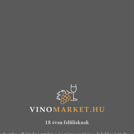
6.290
Ft
4.5
5.590
Ft
18 éven felülieknek