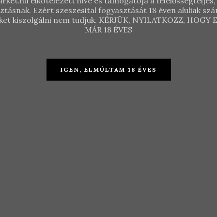
vei Pince –
Csetvei Pince –
Csetvei Pince –
rket.hu elkötelezett híve és támogatója a felelősségteljes, 
sztásnak. Ezért szeszesital fogyasztását 18 éven aluliak s
rás Ezerjó
Ezerjó 2019
Juhfark 2019
 őket kiszolgálni nem tudjuk. KÉRJÜK, NYILATKOZZ, HOG
8
MÁR 18 ÉVES
KOSÁRBA TESZE
TOVÁBB
OSÁRBA TESZEM
2.9
6.290
Ft
3.190
Ft
IGEN, ELMÚLTAM 18 ÉVES