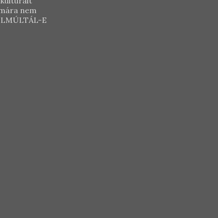
Csetvei Pince –
Csetvei Pince –
kulturált
zámára nem
NapHoldCsillag
Tramini 2019
Y ELMÚLTÁL-E
2018
M
KOSÁRBA TESZEM
KOSÁRBA TESZEM
90
Ft
3.390
Ft
5.090
Ft