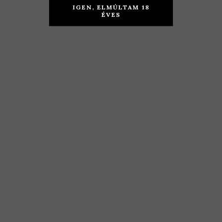
Pince –
Családi
IGEN, ELMÚLTAM 18
Ezerjó 2019
Pincészet –
ÉVES
Zeusz 2017
TOVÁBB
KOSÁRBA TESZEM
3.190
Ft
6.290
Ft