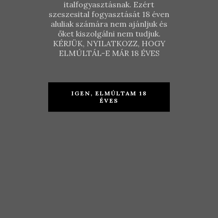
italfogyasztásnak. Ezért
szeszesital fogyasztását 18 éven
aluliak számára nem ajánljuk és
K
ATEGÓRIÁK
őket kiszolgálni nem tudjuk.
KÉRJÜK, NYILATKOZZ, HOGY
ELMÚLTÁL-E MÁR 18 ÉVES
Száraz
Félédes
IGEN, ELMÚLTAM 18
Édes
ÉVES
Félszáraz
Rosébor
Pezsgő
Borcsomag
Akciós
Utolsó palackok