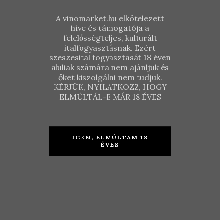
A vinomarket.hu elkötelezett
híve és támogatója a
felelősségteljes, kulturált
italfogyasztásnak. Ezért
szeszesital fogyasztását 18 éven
aluliak számára nem ajánljuk és
őket kiszolgálni nem tudjuk.
KÉRJÜK, NYILATKOZZ, HOGY
Herold
Kamocsay –
ELMÚLTÁL-E MÁR 18 ÉVES
Pince –
Pannonhal
Tramini
mi
2018
Chardonnay
1997
IGEN, ELMÚLTAM 18
ÉVES
KOSÁRBA TESZEM
KOSÁRBA TESZEM
2.490
Ft
22.790
Ft