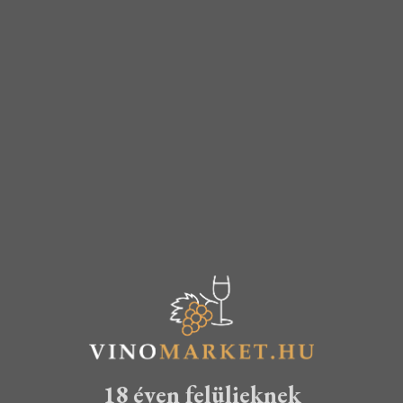
Herold
Herold
Pince – Saci
Pince –
Chardonnay
Sárgamuskot
2019
ály 2019
KOSÁRBA TESZEM
KOSÁRBA TESZEM
2.490
Ft
2.690
Ft
18 éven felülieknek