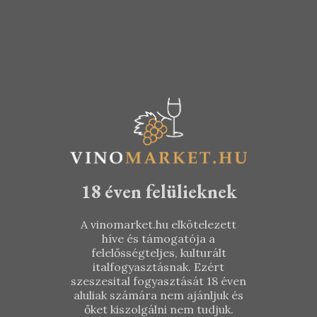
Hétszőlő – 6
Hétszőlő –
Puttonyos
Eszencia
Aszú 2010
2001
18 éven felülieknek
KOSÁRBA TESZEM
KOSÁRBA TESZEM
A vinomarket.hu elkötelezett
21.990
Ft
115.490
Ft
híve és támogatója a
felelősségteljes, kulturált
italfogyasztásnak. Ezért
szeszesital fogyasztását 18 éven
aluliak számára nem ajánljuk és
őket kiszolgálni nem tudjuk.