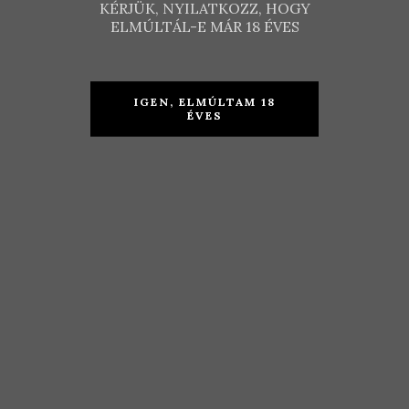
KÉRJÜK, NYILATKOZZ, HOGY
ELMÚLTÁL-E MÁR 18 ÉVES
IGEN, ELMÚLTAM 18
ÉVES
Hétszőlő –
Holdvölgy
Kövérszőlő
Pincészet –
késői szüret
Eloquence
(bio) 2017
2010