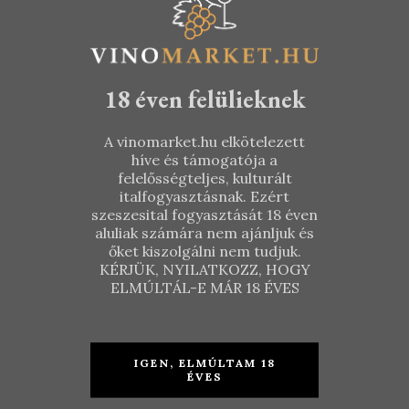
18 éven felülieknek
A vinomarket.hu elkötelezett
híve és támogatója a
felelősségteljes, kulturált
italfogyasztásnak. Ezért
szeszesital fogyasztását 18 éven
aluliak számára nem ajánljuk és
Benedek
Csetvei
őket kiszolgálni nem tudjuk.
Pince –
Pince –
KÉRJÜK, NYILATKOZZ, HOGY
Olaszrizling
Tramini
ELMÚLTÁL-E MÁR 18 ÉVES
2019
2019
IGEN, ELMÚLTAM 18
KOSÁRBA TESZEM
ÉVES
TOVÁBB
3.390
Ft