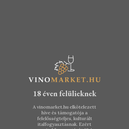
4.090
Ft
4.990
Ft
18 éven felülieknek
A vinomarket.hu elkötelezett
híve és támogatója a
felelősségteljes, kulturált
italfogyasztásnak. Ezért