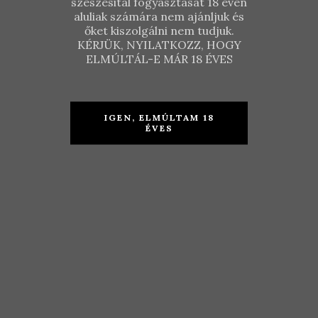
szeszesital fogyasztását 18 éven
aluliak számára nem ajánljuk és
Vabrik Pince
Vabrik Pince
őket kiszolgálni nem tudjuk.
–
– Sauvignon
KÉRJÜK, NYILATKOZZ, HOGY
Rózsafehér
Blanc 2018
ELMÚLTÁL-E MÁR 18 ÉVES
2019
KOSÁRBA TESZEM
KOSÁRBA TESZEM
IGEN, ELMÚLTAM 18
2.490
Ft
ÉVES
2.690
Ft