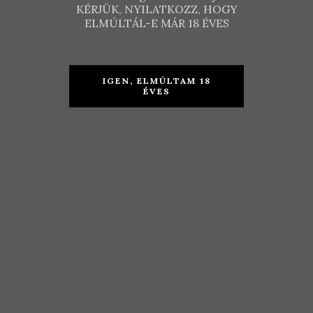
KÉRJÜK, NYILATKOZZ, HOGY
ELMÚLTÁL-E MÁR 18 ÉVES
IGEN, ELMÚLTAM 18
ÉVES
Eifert
Cult in Glass
Borház –
– Glass of
Generosa
Jazz – From
2019
Balatonakali
2019
KOSÁRBA TESZEM
KOSÁRBA TESZEM
3.190
Ft
3.490
Ft