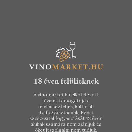
Furmint
Olaszrizling
2013
2018
TOVÁBB
TOVÁBB
3.490
Ft
1.990
Ft
18 éven felülieknek
A vinomarket.hu elkötelezett
híve és támogatója a
felelősségteljes, kulturált
italfogyasztásnak. Ezért
szeszesital fogyasztását 18 éven
aluliak számára nem ajánljuk és
őket kiszolgálni nem tudjuk.