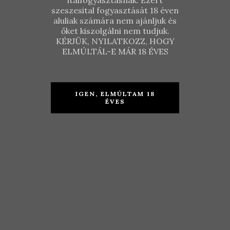
italfogyasztásnak. Ezért
szeszesital fogyasztását 18 éven
aluliak számára nem ajánljuk és
őket kiszolgálni nem tudjuk.
KÉRJÜK, NYILATKOZZ, HOGY
ELMÚLTÁL-E MÁR 18 ÉVES
IGEN, ELMÚLTAM 18
ÉVES
Dubicz
Budaházy
Szőlőbirtok
Fekete Kúria
– 1014
– Furmint
Hárslevelű
2018
2017
KOSÁRBA TESZEM
KOSÁRBA TESZEM