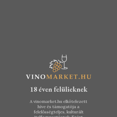
Borbély
Eifert
Családi
Borház –
Pincészet –
Irsai Olivér
Zeusz 2017
2019
KOSÁRBA TESZEM
TOVÁBB
6.290
Ft
1.490
Ft
18 éven felülieknek
A vinomarket.hu elkötelezett
híve és támogatója a
felelősségteljes, kulturált