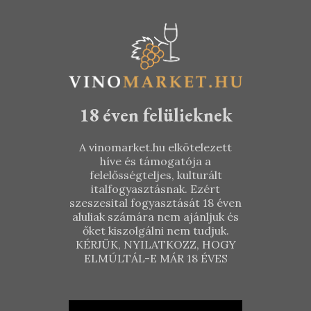
18 éven felülieknek
A vinomarket.hu elkötelezett
híve és támogatója a
felelősségteljes, kulturált
italfogyasztásnak. Ezért
szeszesital fogyasztását 18 éven
aluliak számára nem ajánljuk és
őket kiszolgálni nem tudjuk.
KÉRJÜK, NYILATKOZZ, HOGY
ELMÚLTÁL-E MÁR 18 ÉVES
Budaházy
Borbély
Fekete Kúria
Családi
– Furmint
Pincészet –