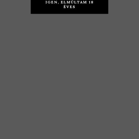
2018
Kéknyelű
IGEN, ELMÚLTAM 18
Selection
ÉVES
2017
KOSÁRBA TESZEM
4.590
Ft
KOSÁRBA TESZEM
4.790
Ft