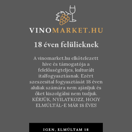
18 éven felülieknek
A vinomarket.hu elkötelezett
híve és támogatója a
felelősségteljes, kulturált
italfogyasztásnak. Ezért
szeszesital fogyasztását 18 éven
aluliak számára nem ajánljuk és
őket kiszolgálni nem tudjuk.
Budaházy
Borbély
KÉRJÜK, NYILATKOZZ, HOGY
Fekete Kúria
Családi
ELMÚLTÁL-E MÁR 18 ÉVES
– Pompás
Pincészet –
2016
Bácshegy
Olaszrizling
2016
IGEN, ELMÚLTAM 18