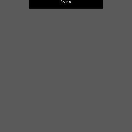
ÉVES
KOSÁRBA TESZEM
3.990
Ft
KOSÁRBA TESZEM
4.390
Ft