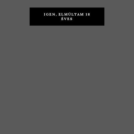
Eifert
Belward –
IGEN, ELMÚLTAM 18
Borház –
Sauvignon
ÉVES
Generosa
Blanc 2019
2019
KOSÁRBA TESZEM
KOSÁRBA TESZEM
2.690
Ft
3.190
Ft