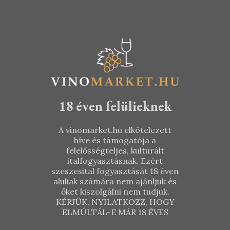
1.490
Ft
1.990
Ft
18 éven felülieknek
A vinomarket.hu elkötelezett
híve és támogatója a
felelősségteljes, kulturált
italfogyasztásnak. Ezért
szeszesital fogyasztását 18 éven
aluliak számára nem ajánljuk és
őket kiszolgálni nem tudjuk.
KÉRJÜK, NYILATKOZZ, HOGY
ELMÚLTÁL-E MÁR 18 ÉVES