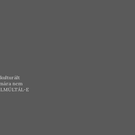
kulturált
zámára nem
Y ELMÚLTÁL-E