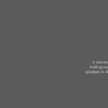
A vinoma
italfogya
ajánljuk és
Borbély Családi Pincészet –
Rózsakő Selection 2018