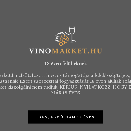
18 éven felülieknek
rket.hu elkötelezett híve és támogatója a felelősségteljes, 
sztásnak. Ezért szeszesital fogyasztását 18 éven aluliak s
 őket kiszolgálni nem tudjuk. KÉRJÜK, NYILATKOZZ, HOG
MÁR 18 ÉVES
IGEN, ELMÚLTAM 18 ÉVES