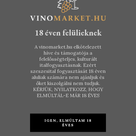
Szőlőbirtok
– Juhfark
2015
18 éven felülieknek
TOVÁBB
A vinomarket.hu elkötelezett
híve és támogatója a
2.490
Ft
felelősségteljes, kulturált
italfogyasztásnak. Ezért
szeszesital fogyasztását 18 éven
aluliak számára nem ajánljuk és
őket kiszolgálni nem tudjuk.
KÉRJÜK, NYILATKOZZ, HOGY
ELMÚLTÁL-E MÁR 18 ÉVES
IGEN, ELMÚLTAM 18
ÉVES