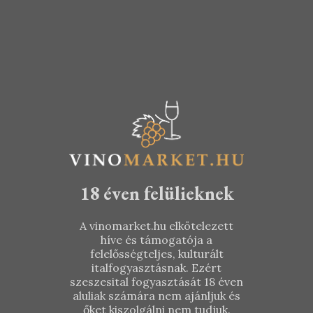
– Zsizsi
Generosa
Frizzante
2019
2020
KOSÁRBA TESZEM
KOSÁRBA TESZEM
3.190
Ft
2.790
Ft
18 éven felülieknek
A vinomarket.hu elkötelezett
híve és támogatója a
felelősségteljes, kulturált
italfogyasztásnak. Ezért
szeszesital fogyasztását 18 éven
aluliak számára nem ajánljuk és
őket kiszolgálni nem tudjuk.