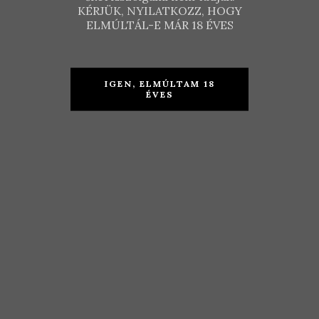
KÉRJÜK, NYILATKOZZ, HOGY
ELMÚLTÁL-E MÁR 18 ÉVES
IGEN, ELMÚLTAM 18
ÉVES
Csetvei
Budaházy
Pince –
Fekete Kúria
Tramini
– Furmint
2019
2018
KOSÁRBA TESZEM
KOSÁRBA TESZEM
3.390
Ft
4.590
Ft