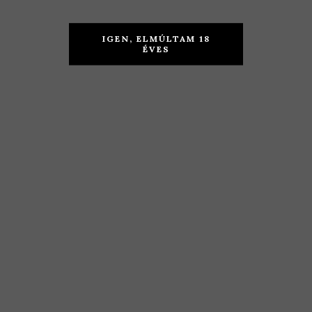
Csetvei
Dubicz
Pince –
Szőlőbirtok
IGEN, ELMÚLTAM 18
Ezerjó 2019
– 1014
ÉVES
Hárslevelű
2017
TOVÁBB
KOSÁRBA TESZEM
3.190
Ft
2.690
Ft