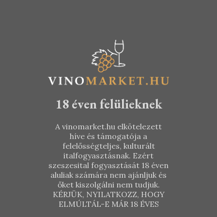
1.990
Ft
6.290
Ft
18 éven felülieknek
A vinomarket.hu elkötelezett
híve és támogatója a
felelősségteljes, kulturált
italfogyasztásnak. Ezért
szeszesital fogyasztását 18 éven
aluliak számára nem ajánljuk és
őket kiszolgálni nem tudjuk.
KÉRJÜK, NYILATKOZZ, HOGY
ELMÚLTÁL-E MÁR 18 ÉVES