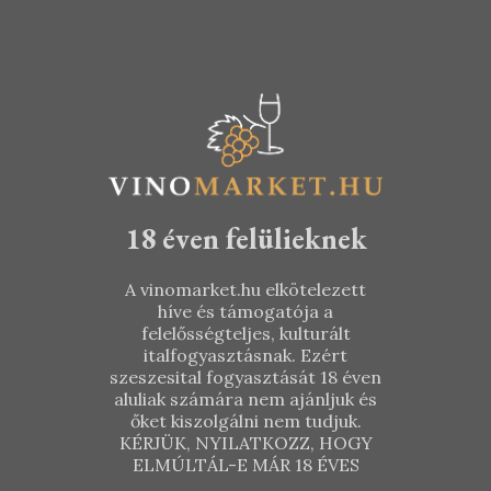
5.090
Ft
5.590
Ft
18 éven felülieknek
A vinomarket.hu elkötelezett
híve és támogatója a
felelősségteljes, kulturált
italfogyasztásnak. Ezért
szeszesital fogyasztását 18 éven
aluliak számára nem ajánljuk és
őket kiszolgálni nem tudjuk.
KÉRJÜK, NYILATKOZZ, HOGY
ELMÚLTÁL-E MÁR 18 ÉVES