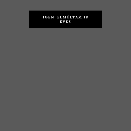
Csetvei
Benedek
IGEN, ELMÚLTAM 18
Pince –
Pince –
ÉVES
Ezerjó 2019
Olaszrizling
2019
TOVÁBB
TOVÁBB
3.190
Ft
2.290
Ft