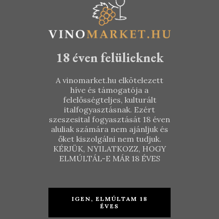
18 éven felülieknek
A vinomarket.hu elkötelezett
híve és támogatója a
felelősségteljes, kulturált
italfogyasztásnak. Ezért
szeszesital fogyasztását 18 éven
aluliak számára nem ajánljuk és
őket kiszolgálni nem tudjuk.
KÉRJÜK, NYILATKOZZ, HOGY
ELMÚLTÁL-E MÁR 18 ÉVES
Dávid
Csetvei
Borház –
Pince –
DQ 2012
Pinot Noir
2018
IGEN, ELMÚLTAM 18
ÉVES
KOSÁRBA TESZEM