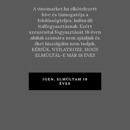
A vinomarket.hu elkötelezett
híve és támogatója a
felelősségteljes, kulturált
italfogyasztásnak. Ezért
szeszesital fogyasztását 18 éven
Bubi
aluliak számára nem ajánljuk és
Válogatás
őket kiszolgálni nem tudjuk.
KÉRJÜK, NYILATKOZZ, HOGY
ELMÚLTÁL-E MÁR 18 ÉVES
Glass of Jazz
KOSÁRBA TESZEM
borcsomag
25.840
Ft
IGEN, ELMÚLTAM 18
ÉVES
TOVÁBB
16.340
Ft
14.990
Ft