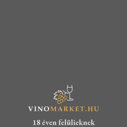
Fehér
Vörös
Válogatás
Válogatás
KOSÁRBA TESZEM
TOVÁBB
16.940
Ft
18.640
Ft
15.990
Ft
Akció!
18 éven felülieknek