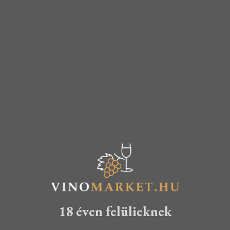
Vörös
Fehér
Válogatás
Válogatás
KOSÁRBA TESZEM
TOVÁBB
16.940
Ft
18.640
Ft
15.990
Ft
18 éven felülieknek