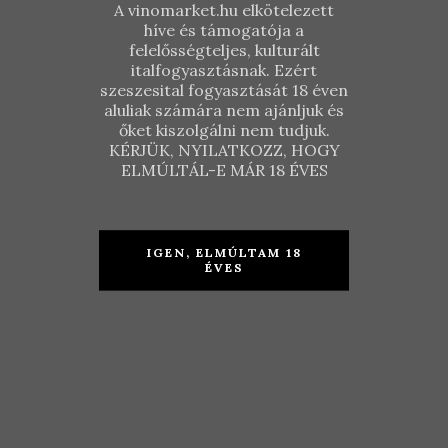
A vinomarket.hu elkötelezett
híve és támogatója a
felelősségteljes, kulturált
italfogyasztásnak. Ezért
szeszesital fogyasztását 18 éven
aluliak számára nem ajánljuk és
őket kiszolgálni nem tudjuk.
KÉRJÜK, NYILATKOZZ, HOGY
ELMÚLTÁL-E MÁR 18 ÉVES
Zengő
Válogatás
IGEN, ELMÚLTAM 18
Mini Pezsgős
KOSÁRBA TESZEM
ÉVES
csomag
18.940
Ft
KOSÁRBA TESZEM
20.970
Ft