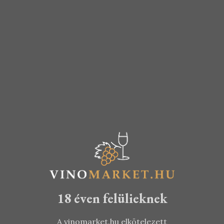
Fehér
Válogatás
Glass of Jazz
KOSÁRBA TESZEM
borcsomag
16.940
Ft
TOVÁBB
16.340
Ft
14.990
Ft
18 éven felülieknek
A vinomarket.hu elkötelezett