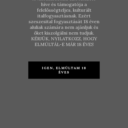
híve és támogatója a
felelősségteljes, kulturált
italfogyasztásnak. Ezért
szeszesital fogyasztását 18 éven
aluliak számára nem ajánljuk és
őket kiszolgálni nem tudjuk.
KÉRJÜK, NYILATKOZZ, HOGY
Zengő
ELMÚLTÁL-E MÁR 18 ÉVES
Válogatás
Mini Pezsgős
KOSÁRBA TESZEM
IGEN, ELMÚLTAM 18
csomag
ÉVES
18.940
Ft
KOSÁRBA TESZEM
20.970
Ft