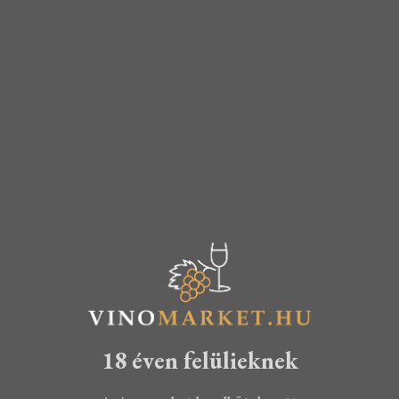
Mini Pezsgős
csomag
Glass of Jazz
borcsomag
KOSÁRBA TESZEM
20.970
Ft
TOVÁBB
16.340
Ft
14.990
Ft
18 éven felülieknek