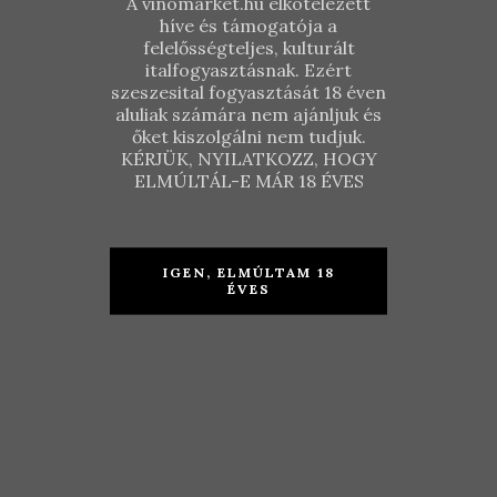
A vinomarket.hu elkötelezett
híve és támogatója a
felelősségteljes, kulturált
italfogyasztásnak. Ezért
szeszesital fogyasztását 18 éven
aluliak számára nem ajánljuk és
őket kiszolgálni nem tudjuk.
KÉRJÜK, NYILATKOZZ, HOGY
ELMÚLTÁL-E MÁR 18 ÉVES
Zengő
Fehér
Válogatás
IGEN, ELMÚLTAM 18
Válogatás
ÉVES
KOSÁRBA TESZEM
KOSÁRBA TESZEM
18.940
Ft
16.940
Ft