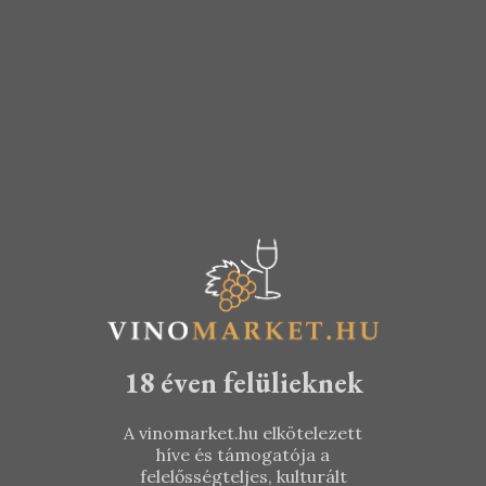
Borbély
Csetvei
Családi
Pince –
Pincészet –
NapHoldCsi
Bácshegy
llag 2018
Olaszrizling
2016
KOSÁRBA TESZEM
5.090
Ft
KOSÁRBA TESZEM
4.390
Ft
18 éven felülieknek
A vinomarket.hu elkötelezett
híve és támogatója a
felelősségteljes, kulturált