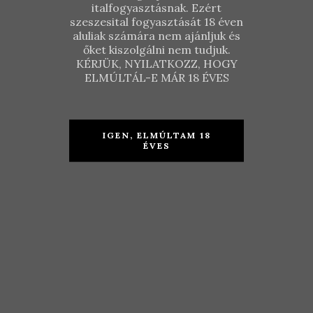
italfogyasztásnak. Ezért
szeszesital fogyasztását 18 éven
aluliak számára nem ajánljuk és
őket kiszolgálni nem tudjuk.
KÉRJÜK, NYILATKOZZ, HOGY
ELMÚLTÁL-E MÁR 18 ÉVES
IGEN, ELMÚLTAM 18
ÉVES
Borbély
Családi
Balassa –
Pincészet –
Hangács
Rózsakő
Furmint
Selection
2013
2018