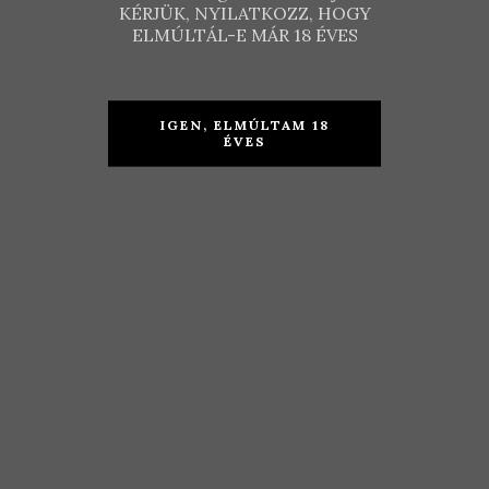
KÉRJÜK, NYILATKOZZ, HOGY
ELMÚLTÁL-E MÁR 18 ÉVES
Borbély
IGEN, ELMÚLTAM 18
ÉVES
Családi
Dubicz
Pincészet –
Szőlőbirtok
Rózsakő
– 1014
Selection
Hárslevelű
2018
2017
KOSÁRBA TESZEM
KOSÁRBA TESZEM
4.390
Ft
2.690
Ft