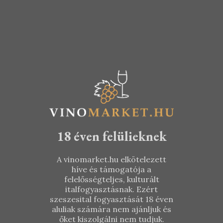
Frizzante
2020
TOVÁBB
KOSÁRBA TESZEM
1.990
Ft
2.790
Ft
18 éven felülieknek
A vinomarket.hu elkötelezett
híve és támogatója a
felelősségteljes, kulturált
italfogyasztásnak. Ezért
szeszesital fogyasztását 18 éven
aluliak számára nem ajánljuk és
őket kiszolgálni nem tudjuk.