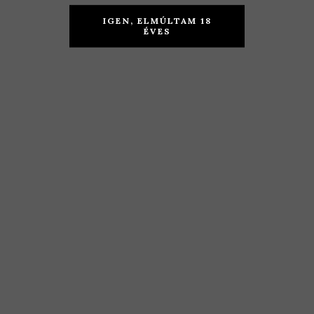
Dávid
Linzer-Orosz
IGEN, ELMÚLTAM 18
ÉVES
Borház –
– Zweigelt
Merlot 2016
2018
KOSÁRBA TESZEM
KOSÁRBA TESZEM
4.590
Ft
2.490
Ft