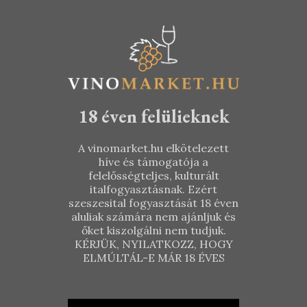
18 éven felülieknek
A vinomarket.hu elkötelezett
híve és támogatója a
felelősségteljes, kulturált
italfogyasztásnak. Ezért
szeszesital fogyasztását 18 éven
aluliak számára nem ajánljuk és
őket kiszolgálni nem tudjuk.
KÉRJÜK, NYILATKOZZ, HOGY
ELMÚLTÁL-E MÁR 18 ÉVES
Dubicz
Kemenczés
Szőlőbirtok
Borház –
–
Kékfrankos