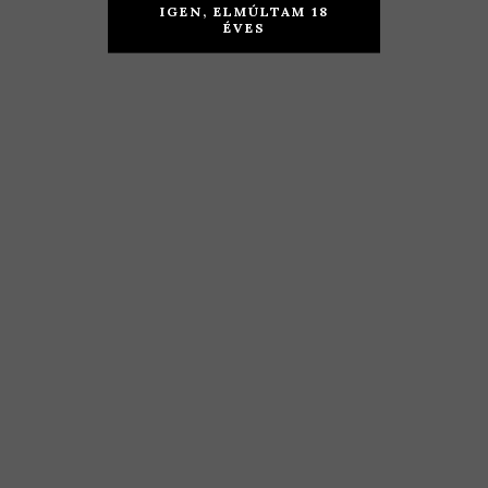
Kékfrankos
2017
IGEN, ELMÚLTAM 18
ÉVES
+ Cabernet
Franc 2018
TOVÁBB
2.190
Ft
TOVÁBB
1.890
Ft