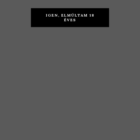
Szőlőbirtok
–
–
Kékfrankos
Kékfrankos
2018
IGEN, ELMÚLTAM 18
ÉVES
+ Cabernet
Franc 2018
KOSÁRBA TESZEM
2.490
Ft
TOVÁBB
1.890
Ft