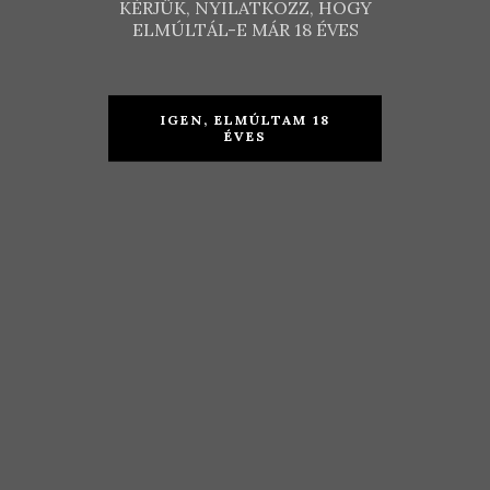
KÉRJÜK, NYILATKOZZ, HOGY
ELMÚLTÁL-E MÁR 18 ÉVES
IGEN, ELMÚLTAM 18
ÉVES
Dávid
Petrény
Borház –
Pincészet –
DQ 2012
Big Band
Bikavér 2015
KOSÁRBA TESZEM
3.490
Ft
TOVÁBB
4.790
Ft