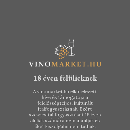
Kékfrankos
Sauvignon
2017
2017
KOSÁRBA TESZEM
TOVÁBB
5.290
Ft
2.190
Ft
18 éven felülieknek
A vinomarket.hu elkötelezett
híve és támogatója a
felelősségteljes, kulturált
italfogyasztásnak. Ezért
szeszesital fogyasztását 18 éven
aluliak számára nem ajánljuk és
őket kiszolgálni nem tudjuk.