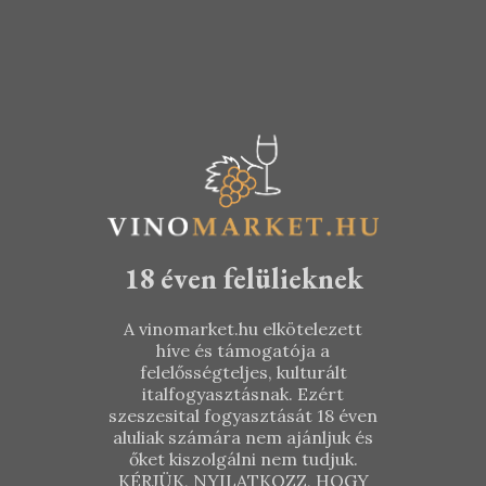
KOSÁRBA TESZEM
TOVÁBB
4.590
Ft
2.190
Ft
18 éven felülieknek
A vinomarket.hu elkötelezett
híve és támogatója a
felelősségteljes, kulturált
italfogyasztásnak. Ezért
szeszesital fogyasztását 18 éven
aluliak számára nem ajánljuk és
őket kiszolgálni nem tudjuk.
KÉRJÜK, NYILATKOZZ, HOGY