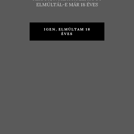
ELMÚLTÁL-E MÁR 18 ÉVES
IGEN, ELMÚLTAM 18
ÉVES
Dávid
Dubicz
Borház –
Szőlőbirtok
Merlot 2016
–
Kékfrankos
+ Cabernet
Franc 2018
KOSÁRBA TESZEM
4.590
Ft
TOVÁBB
1.890
Ft