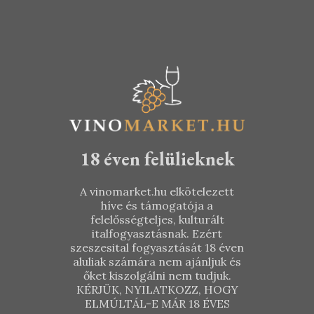
KOSÁRBA TESZEM
KOSÁRBA TESZEM
5.090
Ft
6.290
Ft
18 éven felülieknek
A vinomarket.hu elkötelezett
híve és támogatója a
felelősségteljes, kulturált
italfogyasztásnak. Ezért
szeszesital fogyasztását 18 éven
aluliak számára nem ajánljuk és
őket kiszolgálni nem tudjuk.
KÉRJÜK, NYILATKOZZ, HOGY
ELMÚLTÁL-E MÁR 18 ÉVES