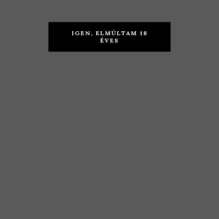
Benedek
Eifert
IGEN, ELMÚLTAM 18
ÉVES
Pince –
Borház –
Olaszrizling
Generosa
2019
2019
KOSÁRBA TESZEM
TOVÁBB
3.190
Ft
2.290
Ft