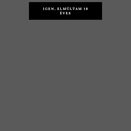
Fekete Kúria
Fekete Kúria
– Pompás
–
IGEN, ELMÚLTAM 18
ÉVES
2016
Christmann
Hárs 2017
KOSÁRBA TESZEM
KOSÁRBA TESZEM
3.990
Ft
5.590
Ft