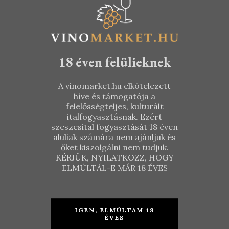
18 éven felülieknek
A vinomarket.hu elkötelezett
híve és támogatója a
felelősségteljes, kulturált
italfogyasztásnak. Ezért
szeszesital fogyasztását 18 éven
aluliak számára nem ajánljuk és
őket kiszolgálni nem tudjuk.
KÉRJÜK, NYILATKOZZ, HOGY
Németh
Kamocsay –
ELMÚLTÁL-E MÁR 18 ÉVES
Janó –
Paksi
Deviant
Merlot-
Syrah 2018
Kékfrankos
1997
IGEN, ELMÚLTAM 18
ÉVES
KOSÁRBA TESZEM