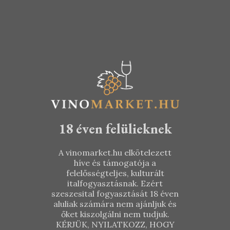
Merlot 2016
Sauvignon
2017
KOSÁRBA TESZEM
KOSÁRBA TESZEM
4.590
Ft
5.290
Ft
18 éven felülieknek
A vinomarket.hu elkötelezett
híve és támogatója a
felelősségteljes, kulturált
italfogyasztásnak. Ezért
szeszesital fogyasztását 18 éven
aluliak számára nem ajánljuk és
őket kiszolgálni nem tudjuk.
KÉRJÜK, NYILATKOZZ, HOGY