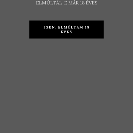
ELMÚLTÁL-E MÁR 18 ÉVES
IGEN, ELMÚLTAM 18
ÉVES
Kemenczés
Herold
Borház –
Pince –
Cabernet
Maszek 2018
Franc 2017
KOSÁRBA TESZEM
TOVÁBB
3.490
Ft
2.390
Ft