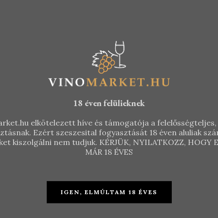
18 éven felülieknek
rket.hu elkötelezett híve és támogatója a felelősségteljes, 
sztásnak. Ezért szeszesital fogyasztását 18 éven aluliak s
 őket kiszolgálni nem tudjuk. KÉRJÜK, NYILATKOZZ, HOG
MÁR 18 ÉVES
IGEN, ELMÚLTAM 18 ÉVES