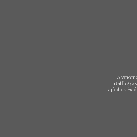
A vinoma
italfogya
ajánljuk és