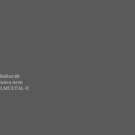
kulturált
zámára nem
Y ELMÚLTÁL-E