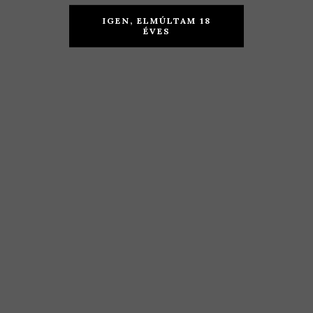
Pincészet –
Családi
Rózsakő
Pincészet –
IGEN, ELMÚLTAM 18
Selection
ÉVES
Zeusz 2017
2018
KOSÁRBA TESZEM
KOSÁRBA TESZEM
6.290
Ft
4.390
Ft