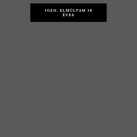
Családi
Családi
Pincészet –
Pincészet –
IGEN, ELMÚLTAM 18
Kéknyelű
Zeusz 2017
ÉVES
Selection
2017
KOSÁRBA TESZEM
6.290
Ft
KOSÁRBA TESZEM
4.790
Ft