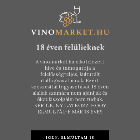
18 éven felülieknek
A vinomarket.hu elkötelezett
híve és támogatója a
felelősségteljes, kulturált
italfogyasztásnak. Ezért
szeszesital fogyasztását 18 éven
aluliak számára nem ajánljuk és
őket kiszolgálni nem tudjuk.
KÉRJÜK, NYILATKOZZ, HOGY
Csetvei
Cult in Glass
ELMÚLTÁL-E MÁR 18 ÉVES
Pince –
– Glass of
Amfórás
Jazz – From
Ezerjó 2018
Balatonakali
IGEN, ELMÚLTAM 18