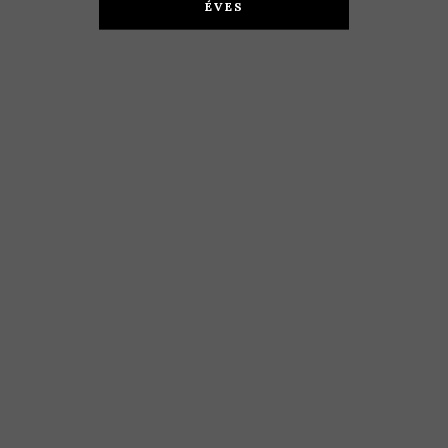
2019
ÉVES
KOSÁRBA TESZEM
KOSÁRBA TESZEM
6.290
Ft
3.490
Ft